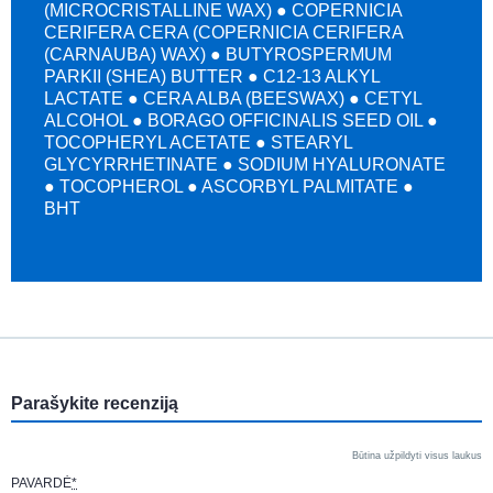
(MICROCRISTALLINE WAX) ● COPERNICIA
CERIFERA CERA (COPERNICIA CERIFERA
(CARNAUBA) WAX) ● BUTYROSPERMUM
PARKII (SHEA) BUTTER ● C12-13 ALKYL
LACTATE ● CERA ALBA (BEESWAX) ● CETYL
ALCOHOL ● BORAGO OFFICINALIS SEED OIL ●
TOCOPHERYL ACETATE ● STEARYL
GLYCYRRHETINATE ● SODIUM HYALURONATE
● TOCOPHEROL ● ASCORBYL PALMITATE ●
BHT
Parašykite recenziją
Būtina užpildyti visus laukus
PAVARDĖ
*