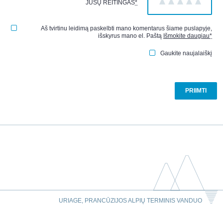
JŪSŲ REITINGAS
*
1
2
3
4
5
Aš tvirtinu leidimą paskelbti mano komentarus šiame puslapyje,
išskyrus mano el. Paštą
Išmokite daugiau
*
Gaukite naujalaiškį
URIAGE, PRANCŪZIJOS ALPIŲ TERMINIS VANDUO