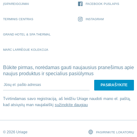
ĮSIPAREIGOJIMAI
FACEBOOK PUSLAPIS
TERMINIS CENTRAS
INSTAGRAM
GRAND HOTEL & SPA THERMAL
MARC LARRÈGUE KOLEKCIJA
Būkite pirmas, norėdamas gauti naujausius pranešimus apie
naujus produktus ir specialius pasiūlymus
Jūsų el. pašto adresas
Tvirtindamas savo registraciją, aš leidžiu Uriage naudoti mano el. paštą,
kad atsiųstų man naujalaiškį
sužinokite daugiau
© 2026 Uriage
PASIRINKITE LOKATORIŲ