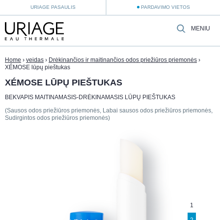
URIAGE PASAULIS
PARDAVIMO VIETOS
MENIU
Home
›
veidas
›
Drėkinančios ir maitinančios odos priežiūros priemonės
›
XÉMOSE lūpų pieštukas
XÉMOSE LŪPŲ PIEŠTUKAS
BEKVAPIS MAITINAMASIS-DRĖKINAMASIS LŪPŲ PIEŠTUKAS
(Sausos odos priežiūros priemonės, Labai sausos odos priežiūros priemonės,
Sudirgintos odos priežiūros priemonės)
1