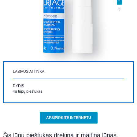
2
3
LABIAUSIAI TINKA
DYDIS
4g lūpų pieštukas
APSIPIRKITE INTERNETU
Šis lūpų pieštukas drėkina ir maitina lūpas,