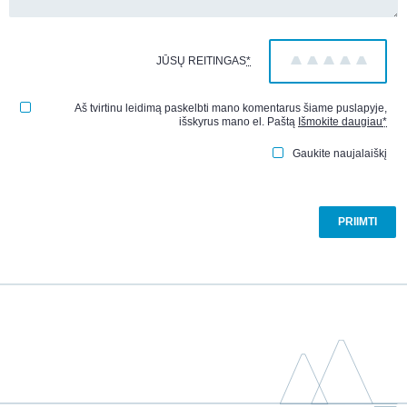
JŪSŲ REITINGAS
*
1
2
3
4
5
Aš tvirtinu leidimą paskelbti mano komentarus šiame puslapyje,
išskyrus mano el. Paštą
Išmokite daugiau
*
Gaukite naujalaiškį