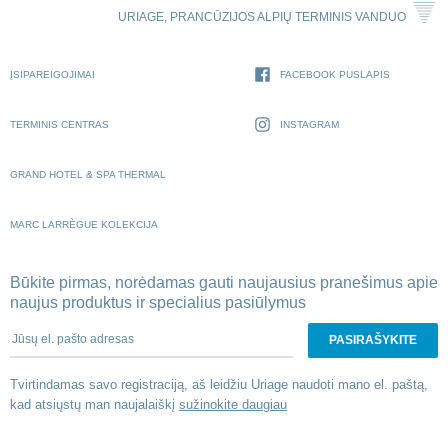
URIAGE, PRANCŪZIJOS ALPIŲ TERMINIS VANDUO
ĮSIPAREIGOJIMAI
FACEBOOK PUSLAPIS
TERMINIS CENTRAS
INSTAGRAM
GRAND HOTEL & SPA THERMAL
MARC LARRÈGUE KOLEKCIJA
Būkite pirmas, norėdamas gauti naujausius pranešimus apie
naujus produktus ir specialius pasiūlymus
Jūsų el. pašto adresas
Tvirtindamas savo registraciją, aš leidžiu Uriage naudoti mano el. paštą,
kad atsiųstų man naujalaiškį
sužinokite daugiau