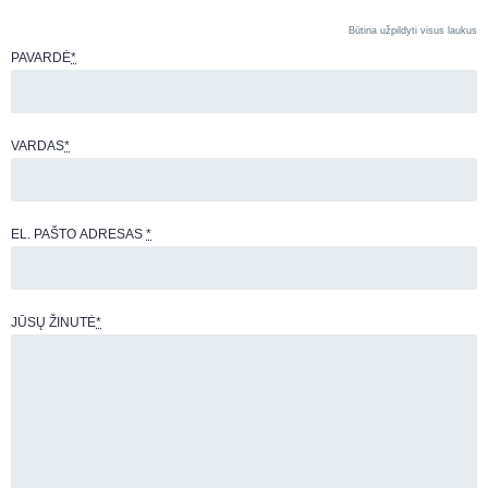
Būtina užpildyti visus laukus
PAVARDĖ
*
VARDAS
*
EL. PAŠTO ADRESAS
*
JŪSŲ ŽINUTĖ
*