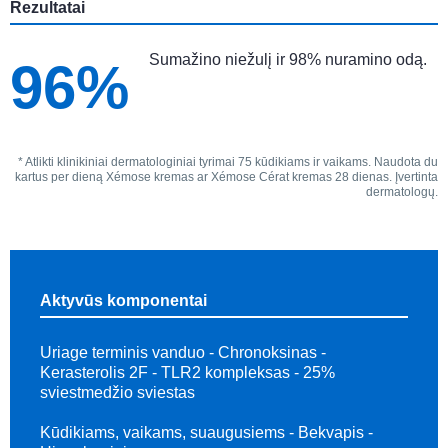
Rezultatai
Sumažino niežulį ir 98% nuramino odą.
96%
* Atlikti klinikiniai dermatologiniai tyrimai 75 kūdikiams ir vaikams. Naudota du
kartus per dieną Xémose kremas ar Xémose Cérat kremas 28 dienas. Įvertinta
dermatologų.
Aktyvūs komponentai
Uriage terminis vanduo - Chronoksinas -
Kerasterolis 2F - TLR2 kompleksas - 25%
sviestmedžio sviestas
Kūdikiams, vaikams, suaugusiems - Bekvapis -