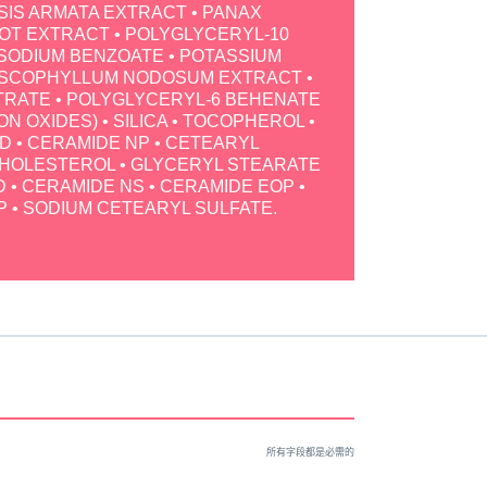
IS ARMATA EXTRACT • PANAX
OT EXTRACT • POLYGLYCERYL-10
 SODIUM BENZOATE • POTASSIUM
ASCOPHYLLUM NODOSUM EXTRACT •
ITRATE • POLYGLYCERYL-6 BEHENATE
IRON OXIDES) • SILICA • TOCOPHEROL •
D • CERAMIDE NP • CETEARYL
CHOLESTEROL • GLYCERYL STEARATE
ID • CERAMIDE NS • CERAMIDE EOP •
 • SODIUM CETEARYL SULFATE.
所有字段都是必需的