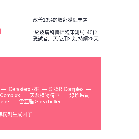
改善13%的臉部發紅問題.
%
*經皮膚科醫師臨床測試. 40位
受試者, 1天使用2次, 持續28天.
Cerasterol-2F
SK5R Complex
Complex
天然植物精華
綠珍珠質
cene
雪亞脂 Shea butter
無粉刺生成因子