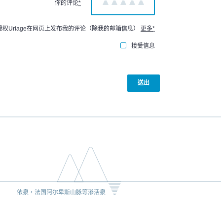
你的评论
*
1
2
3
4
5
授权Uriage在网页上发布我的评论（除我的邮箱信息）
更多
*
接受信息
依泉，法国阿尔卑斯山脉等渗活泉