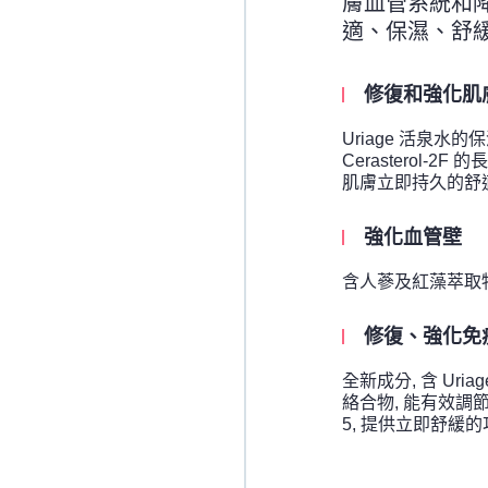
膚血管系統和降
適、保濕、舒緩
修復和強化肌
Uriage 活泉水的
Cerasterol-
肌膚立即持
強化血管壁
含人蔘及紅藻萃取物
修復、強化免
全新成分, 含 Uria
絡合物, 能有效調節
5, 提供立即舒緩的