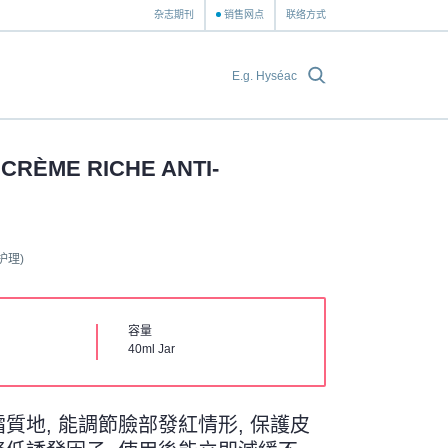
杂志期刊
销售网点
联络方式
CRÈME RICHE ANTI-
护理)
容量
40ml Jar
質地, 能調節臉部發紅情形, 保護皮