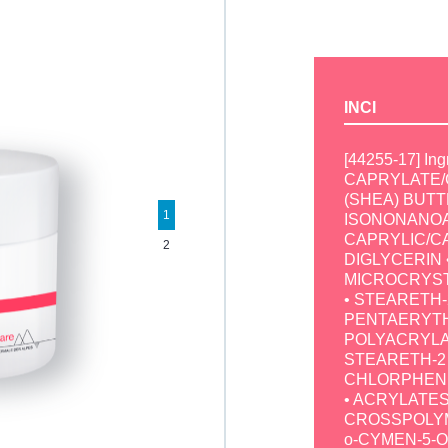
INCI
[44255-17] In
CAPRYLATE/
(SHEA) BUTT
1
ISONONANOA
CAPRYLIC/CA
2
DIGLYCERIN 
MICROCRYST
• STEARETH-2
PENTAERYTH
POLYACRYLA
STEARETH-2 •
CHLORPHENE
• ACRYLATES
CROSSPOLYME
o-CYMEN-5-O