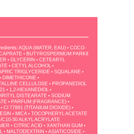
gredients: AQUA (WATER, EAU) • COCO-
CAPRATE • BUTYROSPERMUM PARKII
ER • GLYCERIN • CETEARYL
TE • CETYL ALCOHOL •
PRIC TRIGLYCERIDE • SQUALANE •
• DIMETHICONE •
ALLINE CELLULOSE • PROPANEDIOL
1 • 1,2-HEXANEDIOL •
RITYL DISTEARATE • SODIUM
TE • PARFUM (FRAGRANCE) •
 CI 77891 (TITANIUM DIOXIDE) •
SIN • MICA • TOCOPHERYL ACETATE
/C10-30 ALKYL ACRYLATE
R • CITRIC ACID • XANTHAN GUM •
L • MALTODEXTRIN • ASIATICOSIDE •