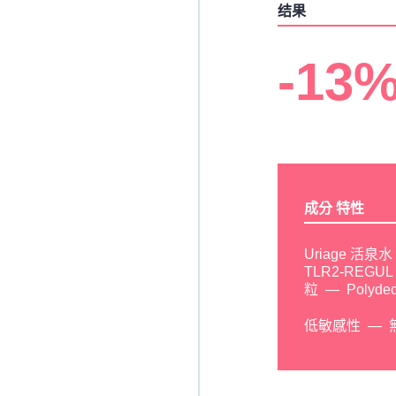
结果
-13
成分 特性
Uriage 活泉水
TLR2-REGUL 
粒
Polyde
低敏感性