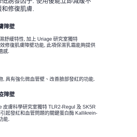
低誘發因子. 使用後能立即減緩不
和修復肌膚.
膚障壁
保濕舒緩特性, 加上 Uriage 研究室獨特
2F 的長效修復肌膚障壁功能, 此項保濕乳霜能夠提供
久的舒適感.
, 具有強化微血管壁、改善臉部發紅的功能.
疫障壁
ge 皮膚科學研究室獨特 TLR2-Regul 及 SK5R
引起發紅和血管問題的關鍵蛋白酶 Kallikrein-
功能.