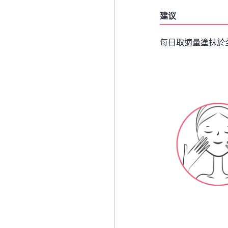
建议
每日取適量塗抹於全