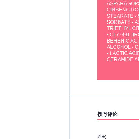
ASPARAGOPS
GINSENG RO
STEARATE •
SORBATE • 
TRIETHYL C
• CI 77491 (
BEHENIC ACI
ALCOHOL • 
• LACTIC AC
CERAMIDE AP
撰写评论
姓氏
*