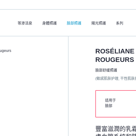
等渗活泉
身體照護
臉部照護
陽光照護
系列
ROSÉLIANE 
ugeurs
ROUGEURS
臉部舒緩照護
(敏感肌肤护理, 干性肌肤
适用于
臉部
豐富滋潤的乳霜