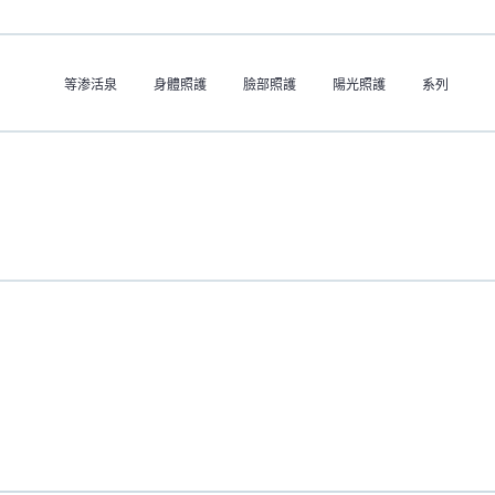
等渗活泉
身體照護
臉部照護
陽光照護
系列