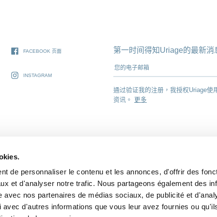
第一时间得知Uriage的最
FACEBOOK 页面
您的电子邮箱
INSTAGRAM
通过验证我的注册，我授权Uriage使
资讯。
更多
okies.
t de personnaliser le contenu et les annonces, d'offrir des fonct
ux et d'analyser notre trafic. Nous partageons également des in
联络方式
法律申明
个人信息
COOKIES
关于 PUIG
site avec nos partenaires de médias sociaux, de publicité et d'anal
 avec d'autres informations que vous leur avez fournies ou qu'il