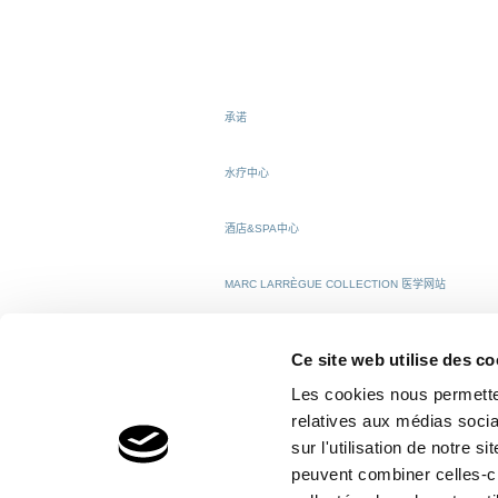
承诺
水疗中心
酒店&SPA中心
MARC LARRÈGUE COLLECTION 医学网站
Ce site web utilise des co
Les cookies nous permetten
© 2026 Uriage 依泉
relatives aux médias socia
sur l'utilisation de notre 
peuvent combiner celles-ci