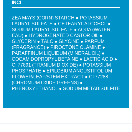
INCI
ZEA MAYS (CORN) STARCH ● POTASSIUM
LAURYL SULFATE ● CETEARYL ALCOHOL ●
SODIUM LAURYL SULFATE ● AQUA (WATER,
EAU) ● HYDROGENATED CASTOR OIL ●
GLYCERIN ● TALC ● GLYCINE ● PARFUM
(FRAGRANCE) ● PIROCTONE OLAMINE ●
PARAFFINUM LIQUIDUM (MINERAL OIL) ●
COCAMIDOPROPYL BETAINE ● LACTIC ACID ●
CI 77891 (TITANIUM DIOXIDE) ● POTASSIUM
PHOSPHATE ● EPILOBIUM ANGUSTIFOLIUM
FLOWER/LEAF/STEM EXTRACT ● CI 77288
(CHROMIUM OXIDE GREENS) ●
PHENOXYETHANOL ● SODIUM METABISULFITE