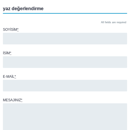
yaz değerlendirme
All fields are required
SOYISIM
*
İSIM
*
E-MAIL
*
MESAJINIZ
*