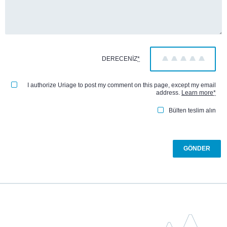
DERECENIZ
*
1
2
3
4
5
I authorize Uriage to post my comment on this page, except my email
address.
Learn more
*
Bülten teslim alın