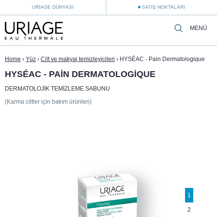
URIAGE DÜNYASI
SATIŞ NOKTALARI
MENÜ
Home
›
Yüz
›
Cilt ve makyaj temizleyicileri
›
HYSÉAC - Pain Dermatologique
HYSÉAC - PAIN DERMATOLOGIQUE
DERMATOLOJIK TEMIZLEME SABUNU
(Karma ciltler için bakım ürünleri)
1
2