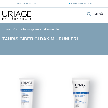
URIAGE DÜNYASI
SATIŞ NOKTALARI
MENÜ
Home
›
Vücut
›
Tahriş giderici bakım ürünleri
TAHRIŞ GIDERICI BAKIM ÜRÜNLERI