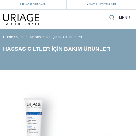
URIAGE DÜNYASI
SATIŞ NOKTALARI
MENÜ
Home
›
Vücut
›
Hassas ciltler için bakım ürünleri
HASSAS CILTLER IÇIN BAKIM ÜRÜNLERI