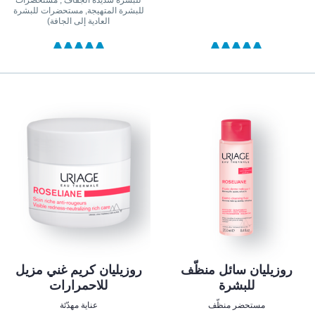
للبشرة المتهيجة, مستحضرات للبشرة
العادية إلى الجافة)
روزيليان سائل منظّف
روزيليان كريم غني مزيل
للبشرة
للاحمرارات
مستحضر منظّف
عناية مهدّئة