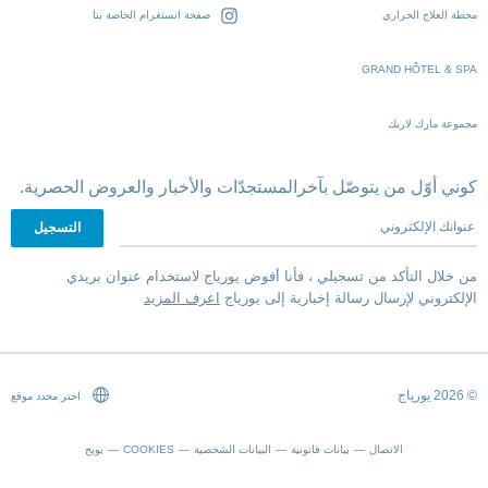
محطة العلاج الحراري
صفحة انستغرام الخاصة بنا
GRAND HÔTEL & SPA
مجموعة مارك لاريك
كوني أوّل من يتوصّل بآخرالمستجدّات والأخبار والعروض الحصرية.
عنوانك الإلكتروني
من خلال التأكد من تسجيلي ، فأنا أفوض يورياج لاستخدام عنوان بريدي
الإلكتروني لإرسال رسالة إخبارية إلى يورياج
اعرف المزيد
© 2026 يورياج
اختر محدد موقع
الاتصال
بيانات قانونية
البيانات الشخصية
COOKIES
بويج