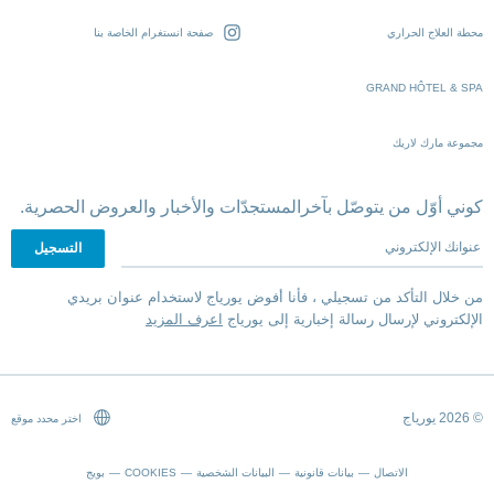
محطة العلاج الحراري
صفحة انستغرام الخاصة بنا
GRAND HÔTEL & SPA
مجموعة مارك لاريك
كوني أوّل من يتوصّل بآخرالمستجدّات والأخبار والعروض الحصرية.
عنوانك الإلكتروني
من خلال التأكد من تسجيلي ، فأنا أفوض يورياج لاستخدام عنوان بريدي
الإلكتروني لإرسال رسالة إخبارية إلى يورياج
اعرف المزيد
© 2026 يورياج
اختر محدد موقع
الاتصال
بيانات قانونية
البيانات الشخصية
COOKIES
بويج