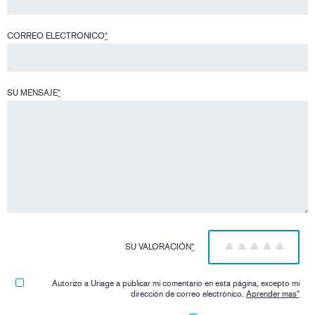
CORREO ELECTRONICO
*
SU MENSAJE
*
SU VALORACIÓN
*
1
2
3
4
5
Autorizo ​​a Uriage a publicar mi comentario en esta página, excepto mi
dirección de correo electrónico.
Aprender mas
*