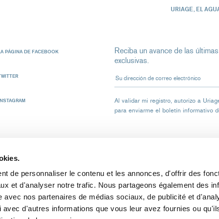
URIAGE, EL AGU
Reciba un avance de las últimas
LA PÁGINA DE FACEBOOK
exclusivas.
Su dirección de correo electrón
TWITTER
Al validar mi registro, autorizo ​​a Ur
INSTAGRAM
para enviarme el boletín informativo 
okies.
t de personnaliser le contenu et les annonces, d'offrir des fonct
ux et d'analyser notre trafic. Nous partageons également des in
CTO
AVISO LEGAL
DATOS PERSONALES
COOKIES
PUIG
site avec nos partenaires de médias sociaux, de publicité et d'anal
 avec d'autres informations que vous leur avez fournies ou qu'il