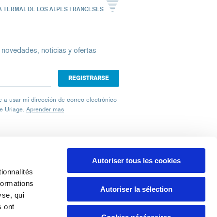
A TERMAL DE LOS ALPES FRANCESES
 novedades, noticias y ofertas
ico
iage a usar mi dirección de correo electrónico
de Uriage.
Aprender mas
Autoriser tous les cookies
ionnalités
formations
SELECCIONE UN LOCALIZADOR
Autoriser la sélection
yse, qui
s ont