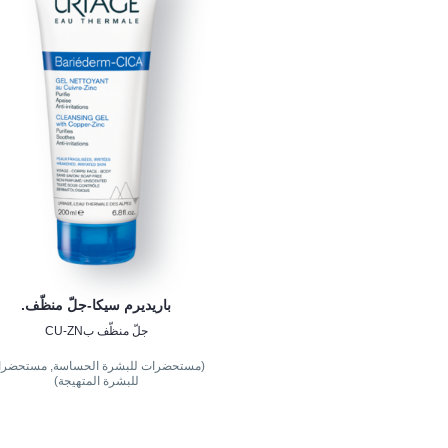
باريديرم سيكا-جلّ منظّف.
جلّ منظّف بCU-ZN
(مستحضرات للبشرة الحساسة, مستحضر
للبشرة المتهيجة)