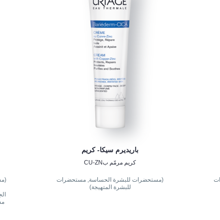
باريديرم سيكا- كريم
كريم مرمّم بCU-ZN
ات
(مستحضرات للبشرة الحساسة, مستحضرات
(مس
للبشرة المتهيجة)
الج
مس