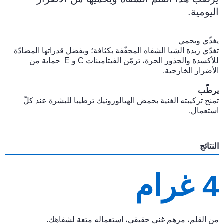
اليومية.
يغذّي ويحمي
تغدّي زبدة الشيا الشفاه المجفّفة بكثافة؛ وبفضل قدراتها المضادّة
للأكسدة والجذور الحرة، ترمّن الفيتامينات C و E حماية من
الأضرار الخارجية.
يرطّب
تمنح تركيبته الغنية بحمض الهيالورونيك ترطيبا للبشرة عند كلّ
استعمال.
النتائج
4 غرام
من القلم، مرهم غني حقيقي، استعماله متعة لشفاهك.