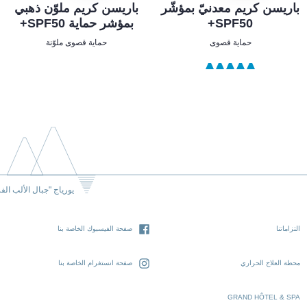
باريسن كريم معدنيّ بمؤشّر
باريسن كريم ملوّن ذهبي
SPF50+
بمؤشر حماية SPF50+
حماية قصوى
حماية قصوى ملوّنة
يورياج "جبال الألب الف
التزاماتنا
صفحة الفيسبوك الخاصة بنا
محطة العلاج الحراري
صفحة انستغرام الخاصة بنا
GRAND HÔTEL & SPA