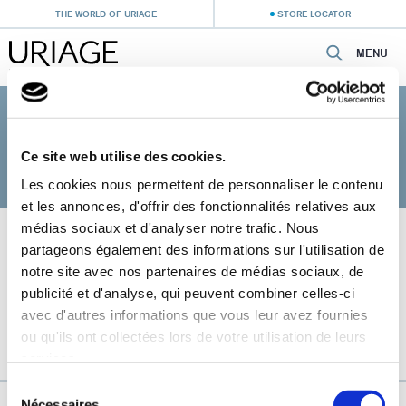
THE WORLD OF URIAGE
STORE LOCATOR
MENU
Home
›
Baby Care
›
Skincare for irritated skin
SKINCARE FOR IRRITATED SKIN
Ce site web utilise des cookies.
Les cookies nous permettent de personnaliser le contenu
et les annonces, d'offrir des fonctionnalités relatives aux
médias sociaux et d'analyser notre trafic. Nous
partageons également des informations sur l'utilisation de
notre site avec nos partenaires de médias sociaux, de
publicité et d'analyse, qui peuvent combiner celles-ci
avec d'autres informations que vous leur avez fournies
ou qu'ils ont collectées lors de votre utilisation de leurs
services.
Sélection
URIAGE, THE FRENCH ALPS THERMAL WATER
Nécessaires