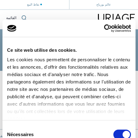
عالم يورياج
نقاط البيع
القائمة
الصفحة الرئيسية
›
الوجه
›
مستحضرات للبشرة الحساسة
مستحضرات للبشرة الحساسة
Ce site web utilise des cookies.
Les cookies nous permettent de personnaliser le contenu
et les annonces, d'offrir des fonctionnalités relatives aux
médias sociaux et d'analyser notre trafic. Nous
partageons également des informations sur l'utilisation de
notre site avec nos partenaires de médias sociaux, de
publicité et d'analyse, qui peuvent combiner celles-ci
avec d'autres informations que vous leur avez fournies
ou qu'ils ont collectées lors de votre utilisation de leurs
services.
Sélection
Nécessaires
du
يورياج "جبال الألب الف