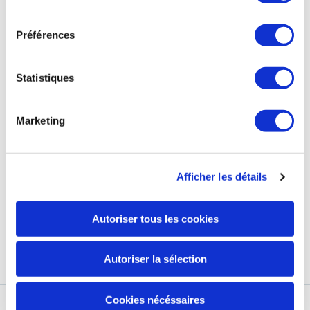
consentement
Préférences
التزاماتنا
صفحة الفيسبوك الخاصة بنا
محطة العلاج الحراري
صفحة انستغرام الخاصة بنا
Statistiques
GRAND HÔTEL & SPA
Marketing
مجموعة مارك لاريك
Afficher les détails
كوني أوّل من يتوصّل بآخرالمستجدّات والأخبار والعروض الحصرية.
عنوانك الإلكتروني
Autoriser tous les cookies
من خلال التأكد من تسجيلي ، فأنا أفوض يورياج لاستخدام عنوان بريدي
الإلكتروني لإرسال رسالة إخبارية إلى يورياج
اعرف المزيد
Autoriser la sélection
Cookies nécéssaires