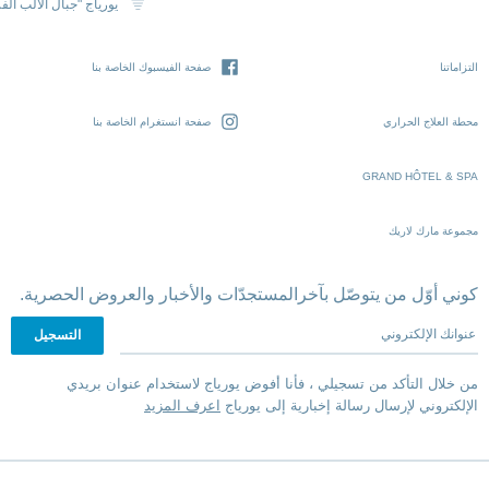
يورياج "جبال الألب الف
التزاماتنا
صفحة الفيسبوك الخاصة بنا
محطة العلاج الحراري
صفحة انستغرام الخاصة بنا
GRAND HÔTEL & SPA
مجموعة مارك لاريك
كوني أوّل من يتوصّل بآخرالمستجدّات والأخبار والعروض الحصرية.
عنوانك الإلكتروني
من خلال التأكد من تسجيلي ، فأنا أفوض يورياج لاستخدام عنوان بريدي
الإلكتروني لإرسال رسالة إخبارية إلى يورياج
اعرف المزيد