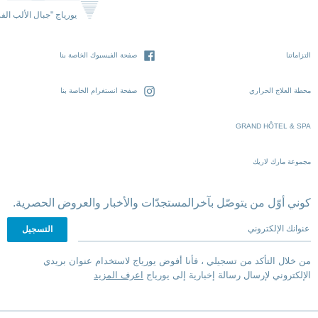
يورياج "جبال الألب الف
التزاماتنا
صفحة الفيسبوك الخاصة بنا
محطة العلاج الحراري
صفحة انستغرام الخاصة بنا
GRAND HÔTEL & SPA
مجموعة مارك لاريك
كوني أوّل من يتوصّل بآخرالمستجدّات والأخبار والعروض الحصرية.
عنوانك الإلكتروني
من خلال التأكد من تسجيلي ، فأنا أفوض يورياج لاستخدام عنوان بريدي
الإلكتروني لإرسال رسالة إخبارية إلى يورياج
اعرف المزيد