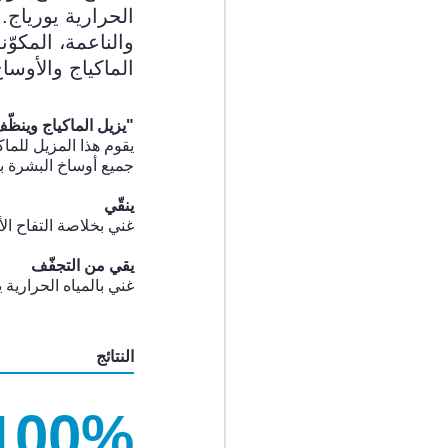
الحرارية يورياج. 
والناعمة، المكو
الماكياج والأوساخ
"يزيل الماكياج وينظّ
يقوم هذا المزيل للماك
جميع أوساخ البشرة بك
ينقّي
غني بخلاصة التفاح ال
يقي من التجفّف
غني بالمياه الحرارية ي
النتائج
100%