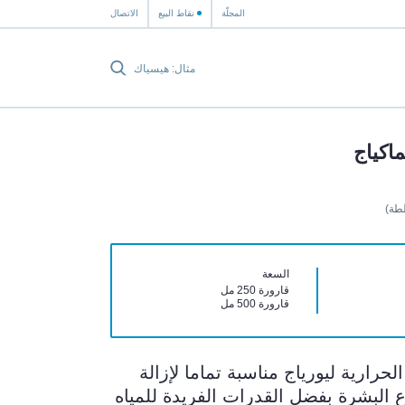
المجلّة
نقاط البيع
الاتصال
اكياج
طة)
السعة
قارورة 250 مل
قارورة 500 مل
لحرارية ليورياج مناسبة تماما لإزالة
ع البشرة بفضل القدرات الفريدة للمياه