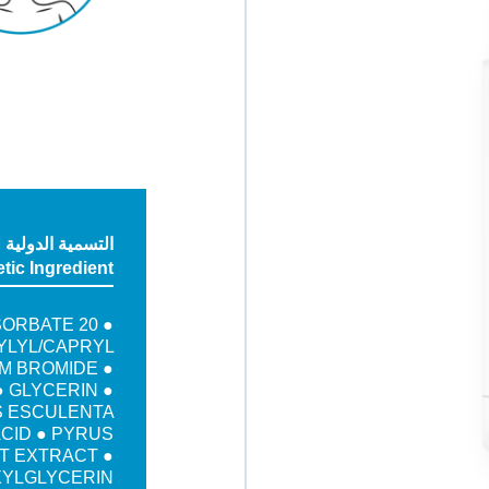
ic Ingredient
SORBATE 20 ●
YLYL/CAPRYL
M BROMIDE ●
 GLYCERIN ●
S ESCULENTA
ACID ● PYRUS
IT EXTRACT ●
XYLGLYCERIN