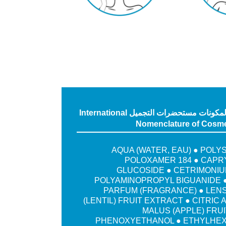
التسمية الدولية لمكونات مستحضرات التجميل International
Nomenclature of Cosmet
AQUA (WATER, EAU) ● POLY
POLOXAMER 184 ● CAPR
GLUCOSIDE ● CETRIMONIU
POLYAMINOPROPYL BIGUANIDE ●
PARFUM (FRAGRANCE) ● LEN
(LENTIL) FRUIT EXTRACT ● CITRIC 
MALUS (APPLE) FRU
PHENOXYETHANOL ● ETHYLHE