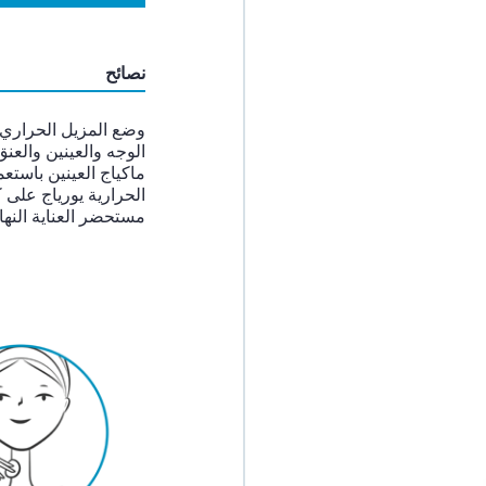
نصائح
وضع المزيل الحراري
الوجه والعينين والع
ماكياج العينين باستعم
الحرارية يورياج على ك
مستحضر العناية النها