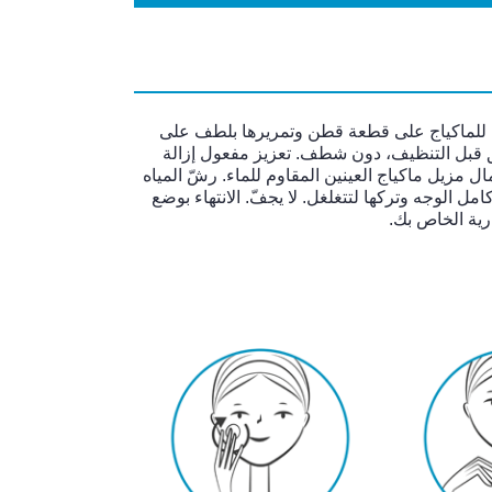
 للماكياج على قطعة قطن وتمريرها بلطف على
نق قبل التنظيف، دون شطف. تعزيز مفعول إزالة
ال مزيل ماكياج العينين المقاوم للماء. رشّ المياه
امل الوجه وتركها لتتغلغل. لا يجفّ. الانتهاء بوضع
رية الخاص بك.