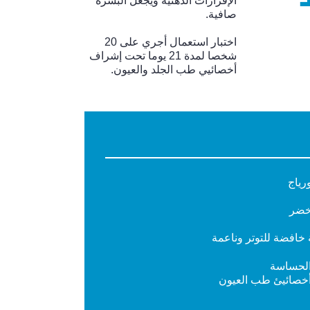
الإفرازات الدهنية ويجعل البشرة
صافية.
اختبار استعمال أجري على 20
شخصا لمدة 21 يوما تحت إشراف
أخصائيي طب الجلد والعيون.
ورياج
أخضر
 خافضة للتوتر وناعمة
الحساسة
 أخصائيئ طب العيون