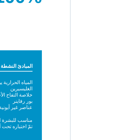
المبادئ النشطة
المياه الحرارية ي
الغليسيرين
خلاصة التفاح ال
بور رفاينر
عناصر غير أيونية
مناسب للبشرة 
تمّ اختباره تحت