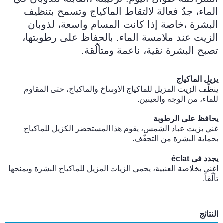
الماء، جدّ فعالة لالتقاط الماكياج وتسمح بتنظيف
البشرة ،خاصة إذا كانت المسام واسعة، لذوبان
الزيت عند ملامسة الماء. بالحفاظ على رطوبتها،
تصبح البشرة نقية، ناعمة ومتألّقة.
يزيل الماكياج
ينظّف الزيت المزيل للماكياج الاوساخ والماكياج، حتى المقاوم
للماء، من الوجه والعينين.
يحافظ على الرطوبة
غني بزيت عباد الشمس، يقوم هذا المستحضر الكزيل للماكياج
بحماية البشرة من التجفّف.
يجدد فى éclat
اغني بخلاصة العنبية، يحمي الزيات المزيل للماكياج البشرة ويمنحها
تألّقاً.
النتائج