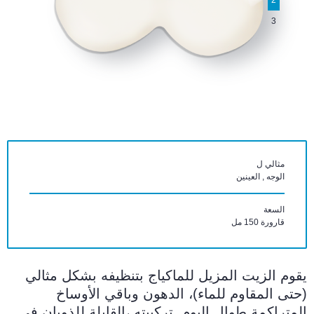
2
3
مثالي ل
الوجه , العينين
السعة
قارورة 150 مل
يقوم الزيت المزيل للماكياج بتنظيفه بشكل مثالي
(حتى المقاوم للماء)، الدهون وباقي الأوساخ
المتراكمة طوال اليوم. تركيبته ،القابلة للذوبان في