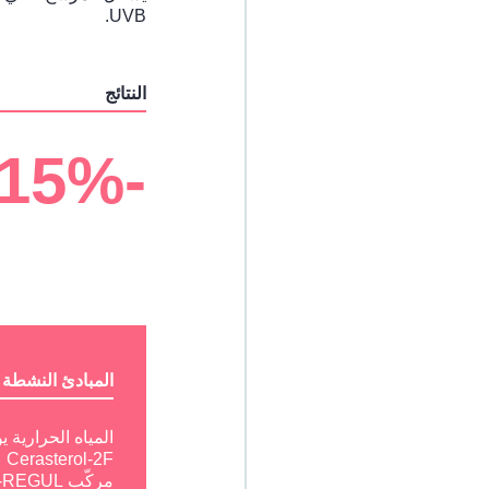
UVB.
النتائج
-15%
المبادئ النشطة
المياه الحرارية ي
Cerasterol-2F
مركّب TLR2-REGUL