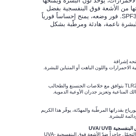
لاحمرارات، يوحّد لون البشرة ويمنحها
ها من الأشعة فوق البنفسجية بفضل
مؤشر الحماية SPF30. فور وضعه، يمنح إحساساً فورياً
لبشرة ناعمة، هادئة ومرطّبة بشكل
نحه إشراقة
ة الاحمرارات واللون الباهت أو المتباين للبشرة.
يعمل مركّب TLR2-Regul بتوافق مع خلاصات الجنسنغ والطحالب
ك المناعية وتعزيز جدران الأوعية الدموية.
ورياج بقدراتها المرطّبة والمهدّئة، يوفّر هذا الكريم
دائمة للبشرة.
فسجية UVA/ UVB
يشكّل المرشح عالي التحمّل حاجزاً ضدّ الأشعة فوق البنفسجية UVA-