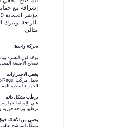
للماكياج. يخفي ا
إشراقة مع حمايت
بالراحة، ويترك ا
مثالي.
بحركة واحدة:
يوحّد لون البشرة ويم
تصحّح الأصبغة المعدني
يخفي الاحمرارات
الحمراء لتنظيم المسال
يرطّب بشكل دائم
غني بالمياه الحرارية ي
ترطيباً وراحة فورية و
يحمى من الأشعّة فوق البن