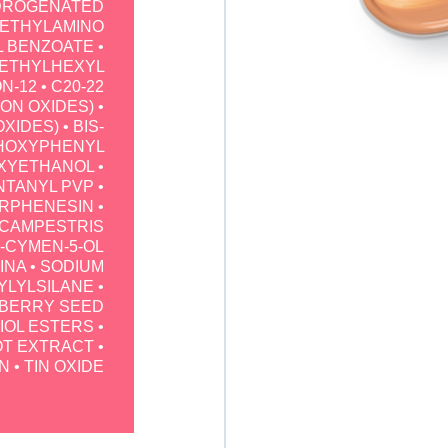
DROGENATED
DIETHYLAMINO
 BENZOATE •
 ETHYLHEXYL
-12 • C20-22
RON OXIDES) •
XIDES) • BIS-
HOXYPHENYL
OXYETHANOL •
NTANYL PVP •
RPHENESIN •
 CAMPESTRIS
CYMEN-5-OL •
NA • SODIUM
LYLSILANE •
PBERRY SEED
IOL ESTERS •
OT EXTRACT •
• TIN OXIDE.