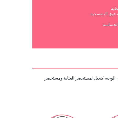
طية
 فوق البنفسجية
الحساسة
ل الوجه، كبديل لمستحضر العناية ومستحضر