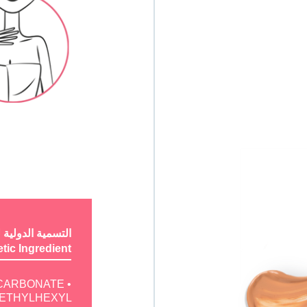
ic Ingredient
 CARBONATE •
 • ETHYLHEXYL