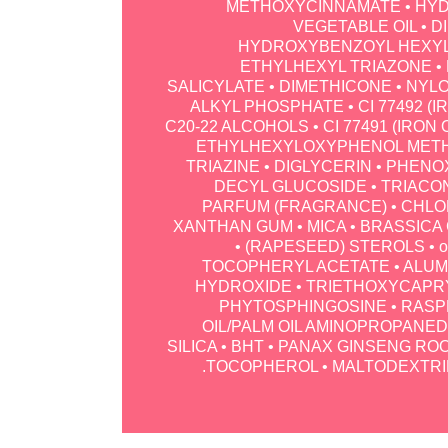
METHOXYCINNAMATE • HY
VEGETABLE OIL • 
HYDROXYBENZOYL HEXYL
ETHYLHEXYL TRIAZONE •
SALICYLATE • DIMETHICONE • NYLON
ALKYL PHOSPHATE • CI 77492 (I
C20-22 ALCOHOLS • CI 77491 (IRON O
ETHYLHEXYLOXYPHENOL MET
TRIAZINE • DIGLYCERIN • PHEN
DECYL GLUCOSIDE • TRIACO
PARFUM (FRAGRANCE) • CHLO
XANTHAN GUM • MICA • BRASSICA
(RAPESEED) STEROLS • o-
TOCOPHERYL ACETATE • ALUMI
HYDROXIDE • TRIETHOXYCAPRY
PHYTOSPHINGOSINE • RAS
OIL/PALM OIL AMINOPROPANED
SILICA • BHT • PANAX GINSENG RO
TOCOPHEROL • MALTODEXTRIN 