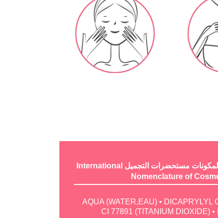
التسمية الدولية لمكونات مستحضرات التجميل International
Nomenclature of Cosmet
AQUA (WATER,EAU) • DICAPRYLYL
CI 77891 (TITANIUM DIOXIDE)