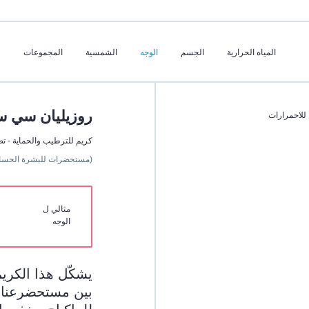
المياه الحرارية
الجسم
الوجه
الشمسية
المجموعات
روزيليان سي س
للاحمرارات
كريم للترطيب والحماية - ت
(مستحضرات للبشرة الحسا
مثالي ل
الوجه
يشكّل هذا الكريم
بين مستحضرعناي