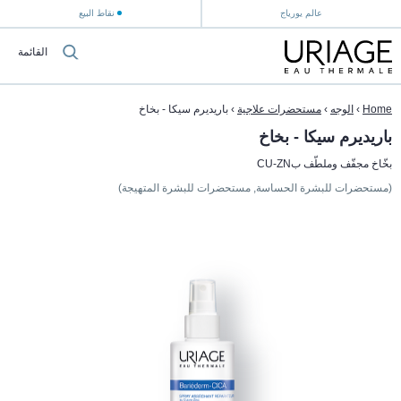
عالم يورياج
نقاط البيع
القائمة
Home
›
الوجه
›
مستحضرات علاجية
›
باريديرم سيكا - بخاخ
باريديرم سيكا - بخاخ
بخّاخ مجفّف وملطّف بCU-ZN
(مستحضرات للبشرة الحساسة, مستحضرات للبشرة المتهيجة)