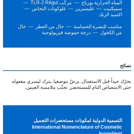
المياه الحرارية يورياج
مركّب TLR-2 Régul
سميكتيت
غليسيرين
غلوكونات النحاس
اكسيد الزنك
مناسب للبشرة الحساسة
خال من العطر
خال
من الكحول
درجة حموضة فيزيولوجية
نصائح
يحرّك جيداً قبل الاستعمال. يرشّ موضعيا. يترك ليسري مفعوله
حتى الامتصاص التام للمستحضر. تجنّب ملامسة العينين.
التسمية الدولية لمكونات مستحضرات التجميل
International Nomenclature of Cosmetic
Ingredient