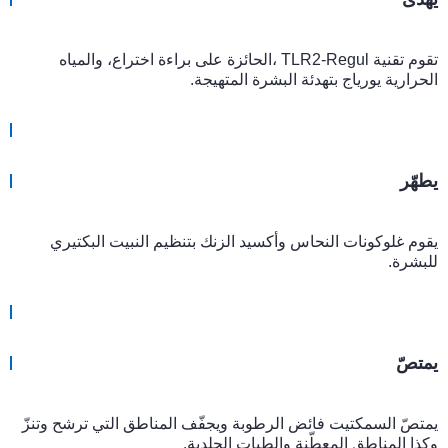
تقوم تقنية TLR2-Regul ،الحائزة على براءة اختراع، والمياه
الحرارية يورياج بتهدئة البشرة المتهيجة.
يطهّر
يقوم غلوكونات النحاس وأكسيد الزنك بتنظيم النبيت البكتيري
للبشرة.
يمتصّ
يمتصّ السمكتيت فائض الرطوبة ويجفّف المناطق التي ترشح وتنزّ
وكذا المناطق المعطّنة والطيات الجلدية.