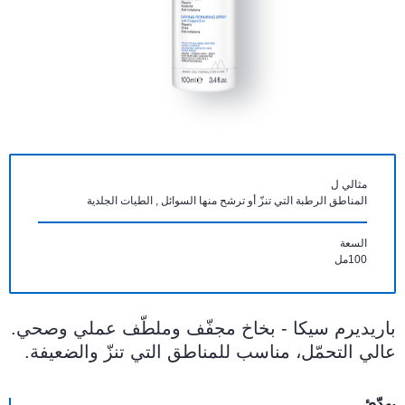
مثالي ل
المناطق الرطبة التي تنزّ أو ترشح منها السوائل , الطيات الجلدية
السعة
100مل
باريديرم سيكا - بخاخ مجفّف وملطّف عملي وصحي.
عالي التحمّل، مناسب للمناطق التي تنزّ والضعيفة.
يهدّئ