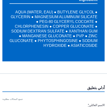
AQUA (WATER, EAU) ● BUTYLENE GLYCOL ●
GLYCERIN ● MAGNESIUM ALUMINUM SILICATE
● PEG-80 GLYCERYL COCOATE ●
CHLORPHENESIN ● COPPER GLUCONATE ●
SODIUM DEXTRAN SULFATE ● XANTHAN GUM
● MANGANESE GLUCONATE ● PVP ● ZINC
GLUCONATE ● PHYTOSPHINGOSINE ● SODIUM
HYDROXIDE ● ASIATICOSIDE
أدلي بتعليق
جميع المجالات مطلوبة
الاسم العائلي
*