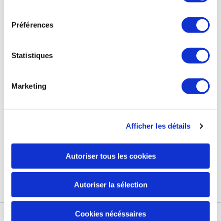
consentement
Préférences
التزاماتنا
صفحة الفيسبوك الخاصة بنا
محطة العلاج الحراري
صفحة انستغرام الخاصة بنا
Statistiques
GRAND HÔTEL & SPA
Marketing
مجموعة مارك لاريك
Afficher les détails
كوني أوّل من يتوصّل بآخرالمستجدّات والأخبار والعروض الحصرية.
عنوانك الإلكتروني
Autoriser tous les cookies
من خلال التأكد من تسجيلي ، فأنا أفوض يورياج لاستخدام عنوان بريدي
الإلكتروني لإرسال رسالة إخبارية إلى يورياج
اعرف المزيد
Autoriser la sélection
Cookies nécéssaires